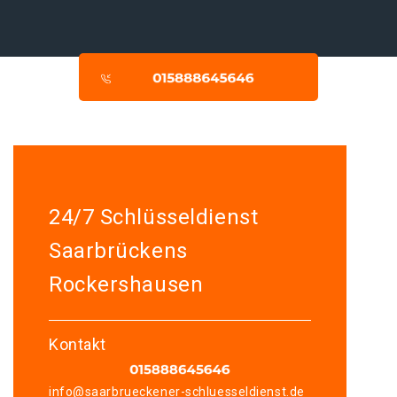
24/7 Schlüsseldienst
Saarbrückens
Rockershausen
Kontakt
info@saarbrueckener-schluesseldienst.de