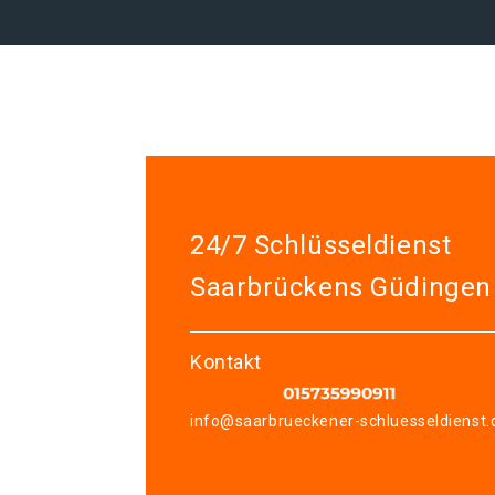
24/7 Schlüsseldienst
Saarbrückens Güdingen
Kontakt
info@saarbrueckener-schluesseldienst.