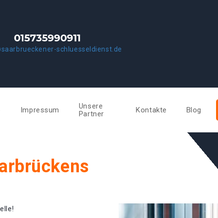
saarbrueckener-schluesseldienst.de
Unsere
e
Impressum
Kontakte
Blog
Partner
aarbrückens
elle!