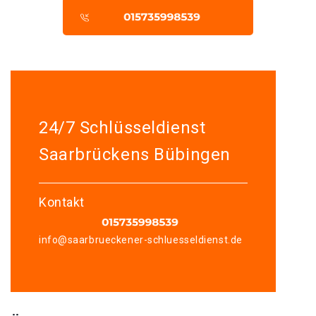
24/7 Schlüsseldienst
Saarbrückens Bübingen
Kontakt
info@saarbrueckener-schluesseldienst.de