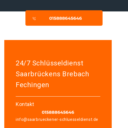
24/7 Schlüsseldienst
Saarbrückens Brebach
Fechingen
Kontakt
info@saarbrueckener-schluesseldienst.de